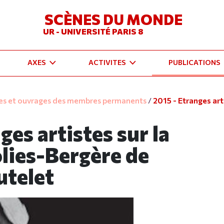
SCÈNES DU MONDE
UR - UNIVERSITÉ PARIS 8
AXES
ACTIVITES
PUBLICATIONS
les et ouvrages des membres permanents
/
2015 - Etranges arti
ges artistes sur la
olies-Bergère de
utelet