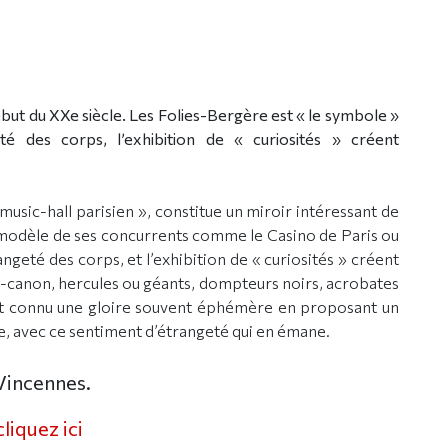
ébut du XXe siècle. Les Folies-Bergère est « le symbole »
eté des corps, l’exhibition de « curiosités » créent
usic-hall parisien », constitue un miroir intéressant de
le modèle de ses concurrents comme le Casino de Paris ou
trangeté des corps, et l’exhibition de « curiosités » créent
canon, hercules ou géants, dompteurs noirs, acrobates
ont connu une gloire souvent éphémère en proposant un
, avec ce sentiment d’étrangeté qui en émane.
 Vincennes.
cliquez ici