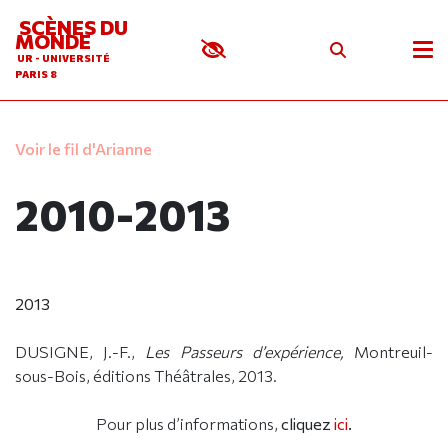
SCÈNES DU
MONDE
UR - UNIVERSITÉ
PARIS 8
Voir le fil d'Arianne
2010-2013
2013
DUSIGNE, J.-F.,
L
es Passeurs d’expérience,
Montreuil-
sous-Bois, éditions Théâtrales, 2013.
Pour plus d’informations,
cliquez
ici
.