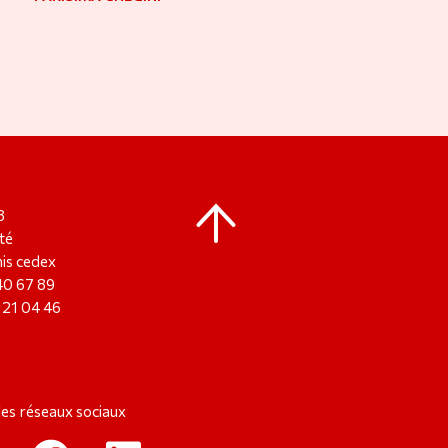
8
té
is cedex
 40 67 89
8 21 04 46
les réseaux sociaux