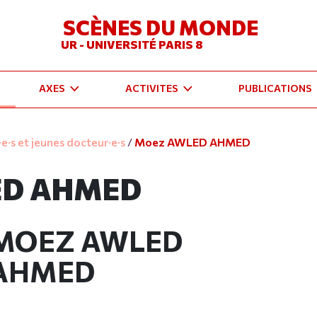
SCÈNES DU MONDE
UR - UNIVERSITÉ PARIS 8
AXES
ACTIVITES
PUBLICATIONS
e·s et jeunes docteur·e·s
/
Moez AWLED AHMED
ED AHMED
MOEZ AWLED
AHMED