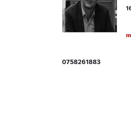
1
m
0758261883