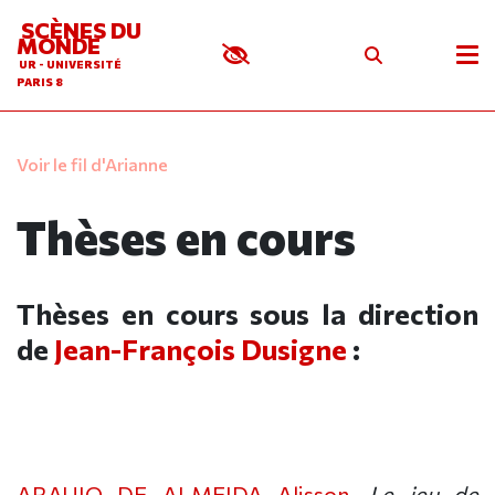
SCÈNES DU
MONDE
UR - UNIVERSITÉ
PARIS 8
Voir le fil d'Arianne
Thèses en cours
Thèses en cours sous la direction
de
Jean-François Dusigne
:
ARAUJO DE ALMEIDA Alisson
,
Le jeu de