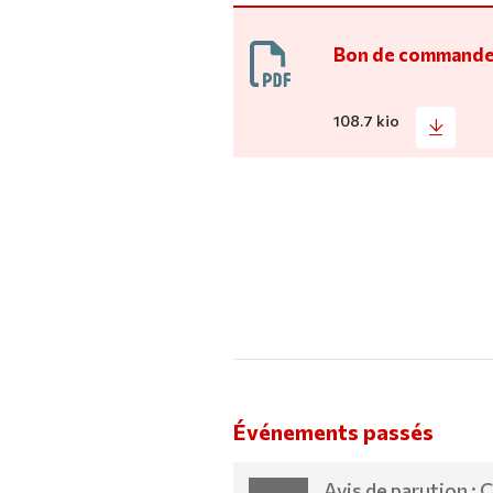
Bon de command
108.7 kio
Événements passés
Avis de parution : 