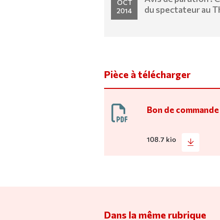
OCT
du spectateur au T
2014
1848) de Céline Fr
Pièce à télécharger
Bon de commande
108.7 kio
Dans la même rubrique