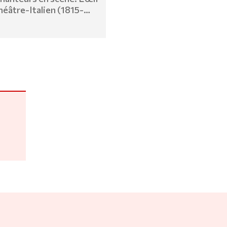
héâtre-Italien (1815-
igau Manning