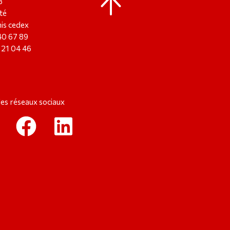
8
té
is cedex
 40 67 89
8 21 04 46
les réseaux sociaux