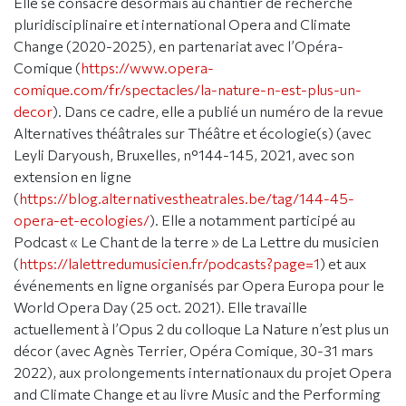
Elle se consacre désormais au chantier de recherche
pluridisciplinaire et international Opera and Climate
Change (2020-2025), en partenariat avec l’Opéra-
Comique (
https://www.opera-
comique.com/fr/spectacles/la-nature-n-est-plus-un-
decor
). Dans ce cadre, elle a publié un numéro de la revue
Alternatives théâtrales sur Théâtre et écologie(s) (avec
Leyli Daryoush, Bruxelles, n°144-145, 2021, avec son
extension en ligne
(
https://blog.alternativestheatrales.be/tag/144-45-
opera-et-ecologies/
). Elle a notamment participé au
Podcast « Le Chant de la terre » de La Lettre du musicien
(
https://lalettredumusicien.fr/podcasts?page=1
) et aux
événements en ligne organisés par Opera Europa pour le
World Opera Day (25 oct. 2021). Elle travaille
actuellement à l’Opus 2 du colloque La Nature n’est plus un
décor (avec Agnès Terrier, Opéra Comique, 30-31 mars
2022), aux prolongements internationaux du projet Opera
and Climate Change et au livre Music and the Performing