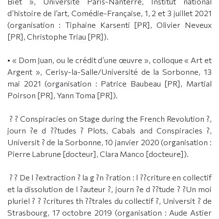
Biet », Université Paris-Nanterre, Institut national
d’histoire de l’art, Comédie-Française, 1, 2 et 3 juillet 2021
(organisation : Tiphaine Karsenti [PR], Olivier Neveux
[PR], Christophe Triau [PR]).
• « Dom Juan, ou le crédit d’une œuvre », colloque « Art et
Argent », Cerisy-la-Salle/Université de la Sorbonne, 13
mai 2021 (organisation : Patrice Baubeau [PR], Martial
Poirson [PR], Yann Toma [PR]).
? ? Conspiracies on Stage during the French Revolution ?,
journ ?e d ??tudes ? Plots, Cabals and Conspiracies ?,
Universit ? de la Sorbonne, 10 janvier 2020 (organisation :
Pierre Labrune [docteur], Clara Manco [docteure]).
? ? De l ?extraction ? la g ?n ?ration : l ??criture en collectif
et la dissolution de l ?auteur ?, journ ?e d ??tude ? ?Un moi
pluriel ? ? ?critures th ??trales du collectif ?, Universit ? de
Strasbourg, 17 octobre 2019 (organisation : Aude Astier