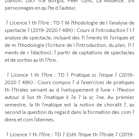
Danton, Lucr ?ce Borgia, Peer Gynt, La Mouette, Six
personnages en qu ?te d ?auteur.
? Licence 1 th ??tre : TD ? M ?thodologie de l ?analyse de
spectacle ? (2019-2020 ? 48h) : Cours d ?introduction ? l ?
analyse de spectacle, incluant des ?l ?ments th ?oriques et
de m ?thodologie (?criture de l ?introduction, du plan, ?l ?
ments de r ?daction), ? partir de captations de spectacles
et de sorties au th ??tre.
? Licence 1 th ??tre : TD ? Pratique sc ?nique ? (2019-
2020 ? 48h) : Cours compos ? d ?exercices de pratiques
th ??trales servant au d ?veloppement d ?une r ?flexion
autour d ?un th ?matique li ?e ? la sc ?ne. Au premier
semestre, la th ?matique est la notion de choralit ?, au
second la question du regard dans la formation des com ?
diens et com ?diennes.
? Licence 1 th ??tre : TD ? Esth ?tique th ??trale ? (2019-