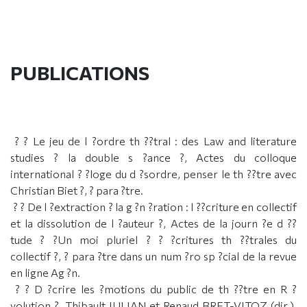
PUBLICATIONS
? ? Le jeu de l ?ordre th ??tral : des Law and literature
studies ? la double s ?ance ?, Actes du colloque
international ? ?loge du d ?sordre, penser le th ??tre avec
Christian Biet ?, ? para ?tre.
? ? De l ?extraction ? la g ?n ?ration : l ??criture en collectif
et la dissolution de l ?auteur ?, Actes de la journ ?e d ??
tude ? ?Un moi pluriel ? ? ?critures th ??trales du
collectif ?, ? para ?tre dans un num ?ro sp ?cial de la revue
en ligne Ag ?n.
? ? D ?crire les ?motions du public de th ??tre en R ?
volution ?, Thibault JULIAN et Renaud BRET-VITOZ (dir.),