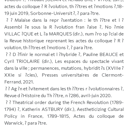
actes du colloque ? R ?volution, th ??tres et ?motions ?,18-
19 juin 2019, Sorbonne-Universit ?, ? para ?tre.
? ? Malaise dans la repr ?sentation : le th ??tre et l ?
Assembl ?e sous la R ?volution fran ?aise ?, No ?mie
VILLAC ?QUE et L ?a MARQUES (dir.), num ?ro sp ?cial de
la Revue historique reprenant les actes du colloque ? R ?
volution, th ??tres et ?motions ?, ? para ?tre.
? ? D ?finir le normal et l ?hybride ?, Pauline BEAUCE et
Cyril TRIOLAIRE (dir.), Les espaces du spectacle vivant
dans la ville ; permanences, mutations, hybridit ?s (XVIIIe ?
XXIe si ?cles), Presses universitaires de Clermont-
Ferrand, 2021.
? ? Ag ?n et ?vitement dans les th ??tres r ?volutionnaires ?,
Revue d ?Histoire du Th ??tre, n ?286, avril-juin 2020.
? ? Theatrical order during the French Revolution (1789-
1794) ?, Katherin ASTBURY (dir.), Aestheticizing Cultural
Policy in France, 1789-1815, Actes du colloque de
Warwick, ? para ?tre.