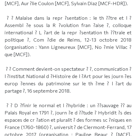
[MCF], Aur ?lie Coulon [MCF], Sylvain Diaz [MCF-HDR]).
? ? Malaise dans la repr ?sentation : le th ??tre et l ?
Assembl ?e sous la R ?volution fran ?aise ?, colloque
international ? L ?art de la repr ?sentation th ??trale et
politique ?, Com ?die de Reims, 12-13 octobre 2018
(organisation : Yann Ligneureux [MCF], No ?mie Villac ?
que [MCF]).
? ? Comment devient-on spectateur ? ?, communication ?
l ?Institut National d ?Histoire de l ?Art pour les journ ?es
europ ?ennes du patrimoine sur le th ?me ? l ?art du
partage ?, 16 septembre 2018.
? ? D ?finir le normal et l ?hybride : un ??sauvage ?? au
Palais Royal en 1791 ?, journ ?e d ??tude ? Hybridit ?s des
espaces de cr ?ation et pluralit ? des formes sc ?niques en
France (1760-1860) ?, universit ? de Clermont-Ferrand, 17
octobre 2017 (organisation : Pauline Beauc ? [MCF],