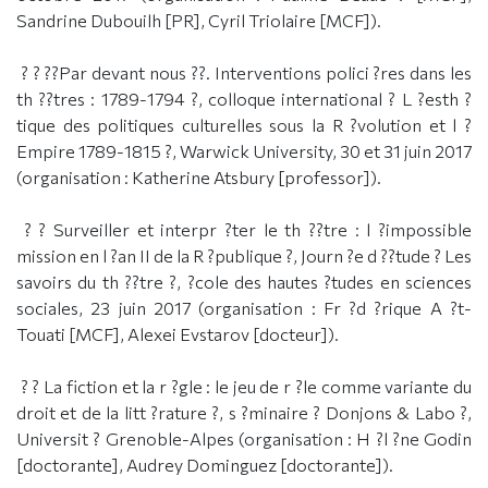
Sandrine Dubouilh [PR], Cyril Triolaire [MCF]).
? ? ??Par devant nous ??. Interventions polici ?res dans les
th ??tres : 1789-1794 ?, colloque international ? L ?esth ?
tique des politiques culturelles sous la R ?volution et l ?
Empire 1789-1815 ?, Warwick University, 30 et 31 juin 2017
(organisation : Katherine Atsbury [professor]).
? ? Surveiller et interpr ?ter le th ??tre : l ?impossible
mission en l ?an II de la R ?publique ?, Journ ?e d ??tude ? Les
savoirs du th ??tre ?, ?cole des hautes ?tudes en sciences
sociales, 23 juin 2017 (organisation : Fr ?d ?rique A ?t-
Touati [MCF], Alexei Evstarov [docteur]).
? ? La fiction et la r ?gle : le jeu de r ?le comme variante du
droit et de la litt ?rature ?, s ?minaire ? Donjons & Labo ?,
Universit ? Grenoble-Alpes (organisation : H ?l ?ne Godin
[doctorante], Audrey Dominguez [doctorante]).