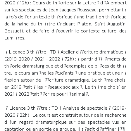
2020 ? 12h) : Cours de th ?orie sur la Lettre ? d ?Alembert
sur les spectacles de Jean-Jacques Rousseau, permettant ?
la fois de lier un texte th ?orique ? une tradition th ?orique
de la haine du th ??tre (incluant Platon, Saint Augustin,
Bossuet), et de faire d ?couvrir le contexte culturel des
Lumi ?res.
? Licence 3 th ??tre : TD ? Atelier d ??criture dramatique ?
(2019-2020 / 2021 - 2022 ? 72h) : ? partir d ??l ?ments de
th ?orie dramaturgique et d ?exemples de pi ?ces de th ??
tre, le cours am ?ne les ?tudiants ? une pratique et une r ?
flexion autour de l ??criture dramatique. Le th ?me choisi
en 2019 ?tait ? les r ?seaux sociaux ?. Le th ?me choisi en
2021 ? 2022 ?tait ? ?crire pour l ?animal ?.
? Licence 3 th ??tre : TD ? Analyse de spectacle ? (2019-
2020 ? 22h) : Le cours est construit autour de la recherche
d ?un regard dramaturgique sur des spectacles vus en
captation ou en sortie de groupe. Il s ?agit d ?affiner l ??il