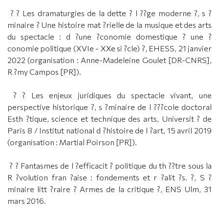
? ? Les dramaturgies de la dette ? l ??ge moderne ?, s ?
minaire ? Une histoire mat ?rielle de la musique et des arts
du spectacle : d ?une ?conomie domestique ? une ?
conomie politique (XVIe - XXe si ?cle) ?, EHESS, 21 janvier
2022 (organisation : Anne-Madeleine Goulet [DR-CNRS],
R ?my Campos [PR]).
? ? Les enjeux juridiques du spectacle vivant, une
perspective historique ?, s ?minaire de l ???cole doctoral
Esth ?tique, science et technique des arts, Universit ? de
Paris 8 / Institut national d ?histoire de l ?art, 15 avril 2019
(organisation : Martial Poirson [PR]).
? ? Fantasmes de l ?efficacit ? politique du th ??tre sous la
R ?volution fran ?aise : fondements et r ?alit ?s. ?, S ?
minaire litt ?raire ? Armes de la critique ?, ENS Ulm, 31
mars 2016.