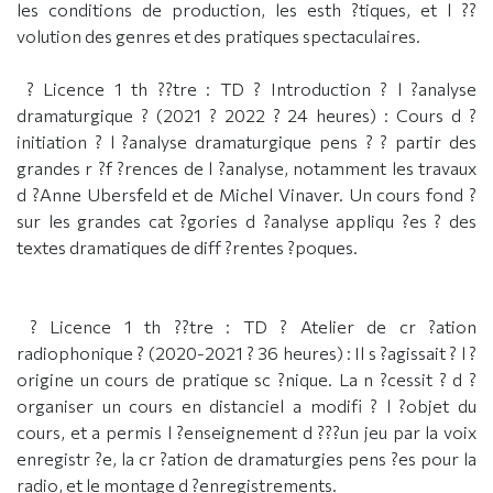
les conditions de production, les esth ?tiques, et l ??
volution des genres et des pratiques spectaculaires.
? Licence 1 th ??tre : TD ? Introduction ? l ?analyse
dramaturgique ? (2021 ? 2022 ? 24 heures) : Cours d ?
initiation ? l ?analyse dramaturgique pens ? ? partir des
grandes r ?f ?rences de l ?analyse, notamment les travaux
d ?Anne Ubersfeld et de Michel Vinaver. Un cours fond ?
sur les grandes cat ?gories d ?analyse appliqu ?es ? des
textes dramatiques de diff ?rentes ?poques.
? Licence 1 th ??tre : TD ? Atelier de cr ?ation
radiophonique ? (2020-2021 ? 36 heures) : Il s ?agissait ? l ?
origine un cours de pratique sc ?nique. La n ?cessit ? d ?
organiser un cours en distanciel a modifi ? l ?objet du
cours, et a permis l ?enseignement d ???un jeu par la voix
enregistr ?e, la cr ?ation de dramaturgies pens ?es pour la
radio, et le montage d ?enregistrements.